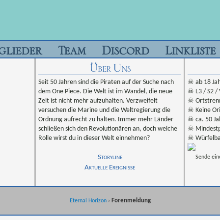
glieder
Team
Discord
Linkliste
Über Uns
Seit 50 Jahren sind die Piraten auf der Suche nach
☠ ab 18 Ja
dem One Piece. Die Welt ist im Wandel, die neue
☠ L3 / S2 /
Zeit ist nicht mehr aufzuhalten. Verzweifelt
☠ Ortstren
versuchen die Marine und die Weltregierung die
☠ Keine Ori
Ordnung aufrecht zu halten. Immer mehr Länder
☠ ca. 50 Ja
schließen sich den Revolutionären an, doch welche
☠ Mindestp
Rolle wirst du in dieser Welt einnehmen?
☠ Würfelba
Storyline
Sende ein
Aktuelle Ereignisse
Forenmeldung
Eternal Horizon
›