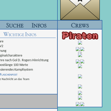
Suche
Infos
Crews
Wichtige Infos
hre
 V2
nung
ginalcharaktere
hre nach Gol D. Rogers Hinrichtung
ostlänge 100 Worte
sierendes Kampfsystem
Flaschenpost
e Nachricht an das Team