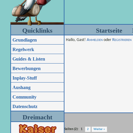
Quicklinks
Startseite
Grundlagen
Hallo, Gast!
Anmelden
oder
Registrieren
Regelwerk
Guides & Listen
Bewerbungen
Inplay-Stuff
Aushang
Community
Datenschutz
Dreimacht
Seiten (2):
1
2
Weiter »