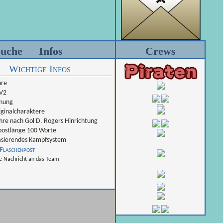
uche
Infos
Crews
Wichtige Infos
hre
 V2
nung
ginalcharaktere
hre nach Gol D. Rogers Hinrichtung
ostlänge 100 Worte
sierendes Kampfsystem
Flaschenpost
e Nachricht an das Team