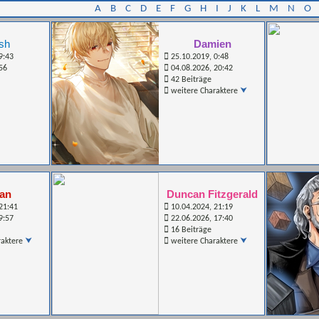
A
B
C
D
E
F
G
H
I
J
K
L
M
N
O
sh
Damien
9:43
25.10.2019, 0:48
:56
04.08.2026, 20:42
42 Beiträge
weitere Charaktere
lan
Duncan Fitzgerald
21:41
10.04.2024, 21:19
9:57
22.06.2026, 17:40
16 Beiträge
raktere
weitere Charaktere