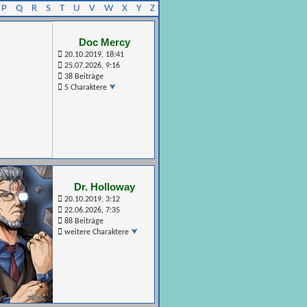
P
Q
R
S
T
U
V
W
X
Y
Z
Doc Mercy
20.10.2019, 18:41
25.07.2026, 9:16
38 Beiträge
5 Charaktere
Dr. Holloway
20.10.2019, 3:12
22.06.2026, 7:35
88 Beiträge
weitere Charaktere