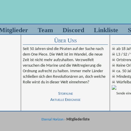
Mitglieder
Team
Discord
Linkliste
S
Über Uns
Seit 50 Jahren sind die Piraten auf der Suche nach
☠ ab 18 Ja
dem One Piece. Die Welt ist im Wandel, die neue
☠ L3 / S2 /
Zeit ist nicht mehr aufzuhalten. Verzweifelt
☠ Ortstren
versuchen die Marine und die Weltregierung die
☠ Keine Ori
Ordnung aufrecht zu halten. Immer mehr Länder
☠ ca. 50 Ja
schließen sich den Revolutionären an, doch welche
☠ Mindestp
Rolle wirst du in dieser Welt einnehmen?
☠ Würfelba
Storyline
Sende ein
Aktuelle Ereignisse
Mitgliederliste
Eternal Horizon
›