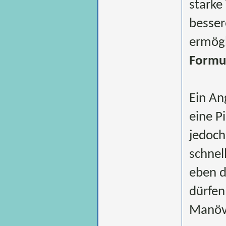
starke
besser
ermögl
Formul
Ein An
eine P
jedoc
schnel
eben d
dürfen
Manöve