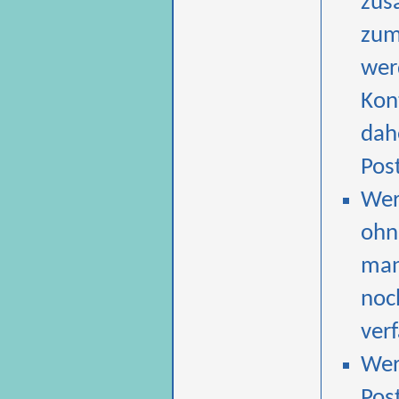
zus
zum
wer
Kon
dah
Pos
Wer
ohne
man
noc
verf
Wer 
Post