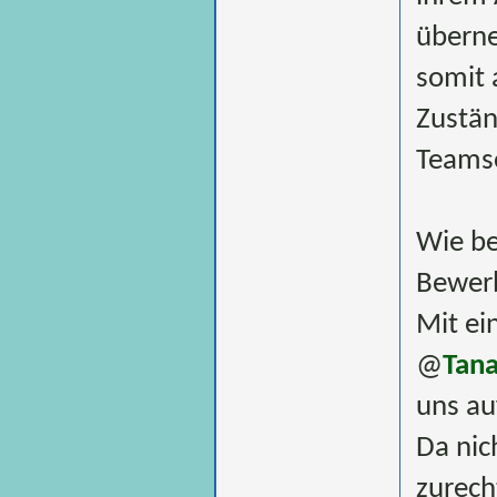
überne
somit 
Zustän
Teamse
Wie be
Bewerb
Mit ei
@
Tan
uns au
Da nic
zurech