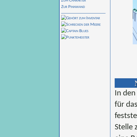
Zum Charakter
Zur Pinnwand
In den
für da
festst
Stelle