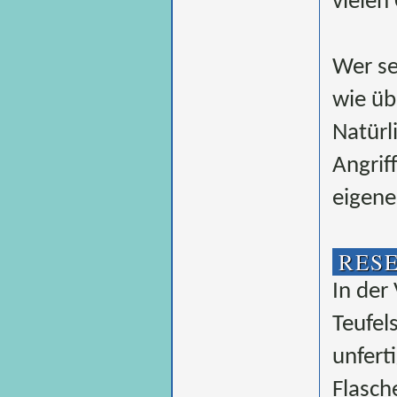
vielen 
Wer se
wie üb
Natürl
Angrif
eigene
RES
In der
Teufel
unfert
Flasch