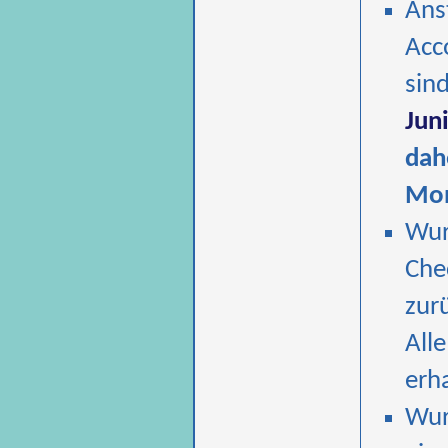
Ans
Acc
sin
Jun
dah
Mon
Wur
Che
zurü
All
erh
Wur