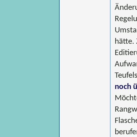
Änderu
Regelu
Umstan
hätte.
Editie
Aufwan
Teufel
noch ü
Möchte
Rangwa
Flasch
berufe