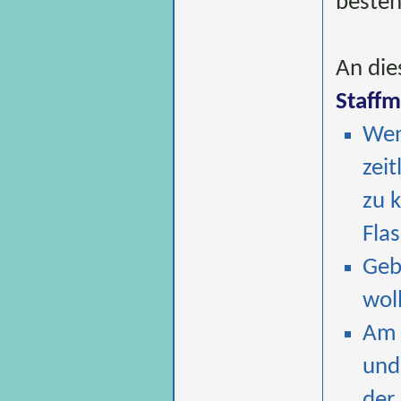
besteh
An die
Staffm
Wen
zei
zu 
Fla
Geb
wol
Am 
und
der