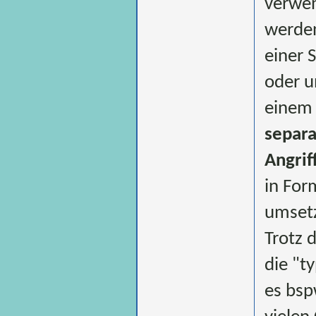
verwen
werden
einer 
oder u
einem 
separa
Angrif
in For
umsetz
Trotz 
die "t
es bsp