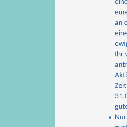
ein
eur
an 
ein
ewi
Ihr 
ant
Akti
Zei
31.
gut
Nur