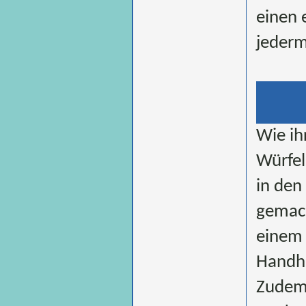
einen 
jederm
Wie ih
Würfel
in den
gemach
einem 
Handha
Zudem 