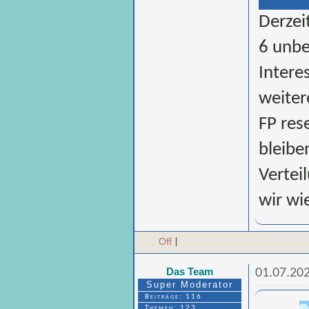
Derzei
6 unbe
Intere
weiter
FP res
bleibe
Vertei
wir wi
Off
|
Das Team
01.07.202
Super Moderator
Beiträge: 116
Themen: 123