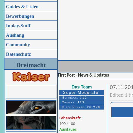
Guides & Listen
Bewerbungen
Inplay-Stuff
Aushang
Community
Datenschutz
Dreimacht
First Post - News & Updates
Das Team
07.11.20
Super Moderator
Edited 1 ti
Beiträge: 116
Themen: 123
Piece Punkte: 20.978
Lebenskraft:
100 / 100
Ausdauer: