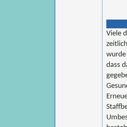
Viele 
zeitli
wurde 
dass d
gegebe
Gesund
Erneue
Staffb
Umbese