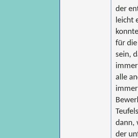
der en
leicht
konnte
für di
sein, 
immer 
alle a
immer 
Bewerb
Teufel
dann, 
der un