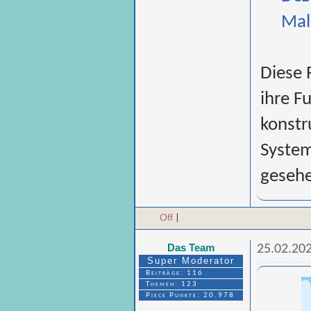
Mal 
Diese 
ihre F
konstr
System
gesehe
Off
|
Das Team
25.02.202
Super Moderator
Beiträge: 116
Themen: 123
Piece Punkte: 20.978