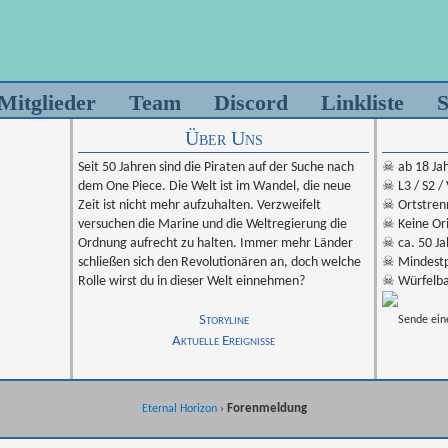
Mitglieder
Team
Discord
Linkliste
S
Über Uns
Seit 50 Jahren sind die Piraten auf der Suche nach
☠ ab 18 Ja
dem One Piece. Die Welt ist im Wandel, die neue
☠ L3 / S2 /
Zeit ist nicht mehr aufzuhalten. Verzweifelt
☠ Ortstren
versuchen die Marine und die Weltregierung die
☠ Keine Ori
Ordnung aufrecht zu halten. Immer mehr Länder
☠ ca. 50 Ja
schließen sich den Revolutionären an, doch welche
☠ Mindestp
Rolle wirst du in dieser Welt einnehmen?
☠ Würfelba
Storyline
Sende ein
Aktuelle Ereignisse
Forenmeldung
Eternal Horizon
›