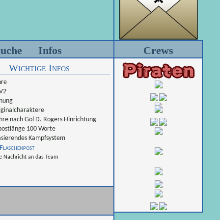
uche
Infos
Crews
Wichtige Infos
hre
 V2
nung
ginalcharaktere
hre nach Gol D. Rogers Hinrichtung
ostlänge 100 Worte
sierendes Kampfsystem
Flaschenpost
e Nachricht an das Team