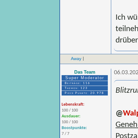
Ich wü
teilne
drüber
Away
|
Das Team
06.03.202
Super Moderator
Beiträge: 116
Themen: 123
Blitzr
Piece Punkte: 20.978
Lebenskraft:
100 / 100
@
Wal
Ausdauer:
100 / 100
Genehm
Boostpunkte:
7 / 7
Postza