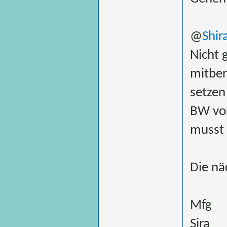
@
Shir
Nicht 
mitber
setzen
BW vor
musst 
Die nä
Mfg
Sira