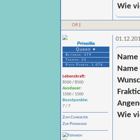
Wie vi
Off
|
01.12.201
Priscilla
Queen ♥
Beiträge: 379
Name 
Themen: 23
Piece Punkte: 1.076
Name 
Lebenskraft:
Wunsc
8500 / 8500
Ausdauer:
Frakti
1500 / 1500
Boostpunkte:
Angen
7 / 7
Wie vi
Zum Charakter
Zur Pinnwand