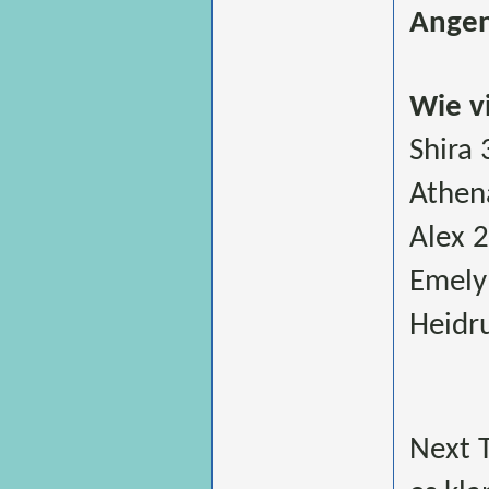
Angen
Wie v
Shira 
Athen
Alex 
Emely
Heidr
Next T