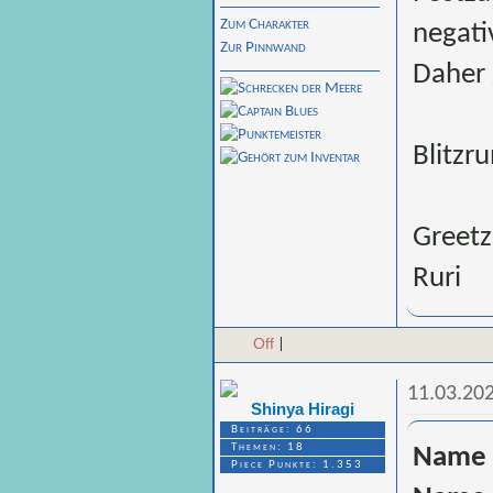
Zum Charakter
negati
Zur Pinnwand
Daher 
Blitzr
Greetz
Ruri
Off
|
11.03.20
Shinya Hiragi
Beiträge: 66
Themen: 18
Name 
Piece Punkte: 1.353