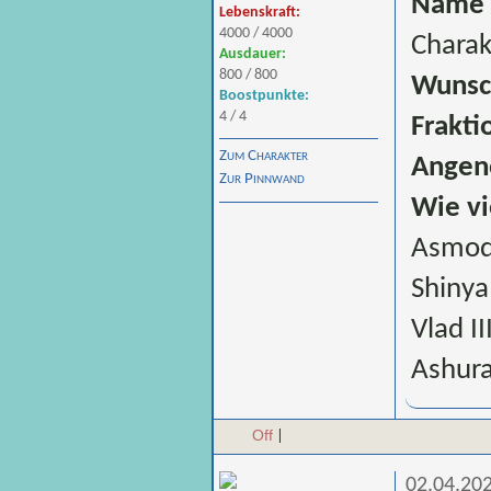
Name 
Lebenskraft:
4000 / 4000
Charak
Ausdauer:
800 / 800
Wunsc
Boostpunkte:
4 / 4
Frakti
Zum Charakter
Angen
Zur Pinnwand
Wie vi
Asmod
Shinya
Vlad II
Ashura
Off
|
02.04.202