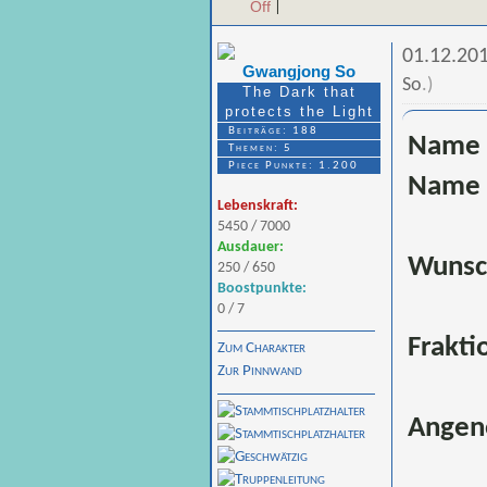
Off
|
01.12.20
Gwangjong So
So
.
)
The Dark that
protects the Light
Beiträge: 188
Name 
Themen: 5
Piece Punkte: 1.200
Name 
Lebenskraft:
5450 / 7000
Ausdauer:
Wunsc
250 / 650
Boostpunkte:
0 / 7
Frakti
Zum Charakter
Zur Pinnwand
Angen