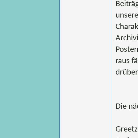
Beiträ
unsere
Charak
Archiv
Posten
raus f
drüber
Die nä
Greetz