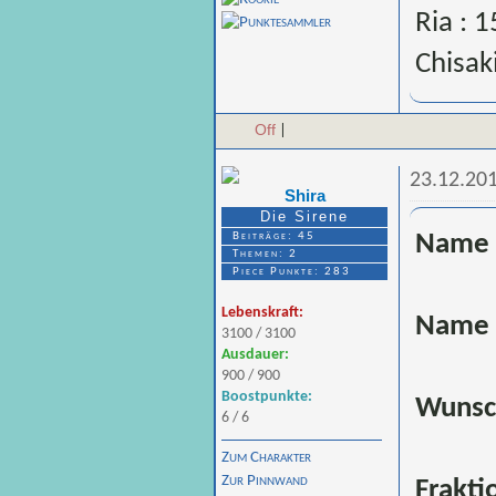
Ria : 1
Chisak
Off
|
23.12.20
Shira
Die Sirene
Beiträge: 45
Name 
Themen: 2
Piece Punkte: 283
Lebenskraft:
Name 
3100 / 3100
Ausdauer:
900 / 900
Boostpunkte:
Wunsc
6 / 6
Zum Charakter
Zur Pinnwand
Frakti