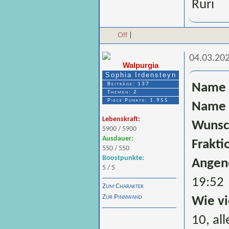
Ruri
Off
|
04.03.202
Walpurgia
Sophia Irdensteyn
Beiträge: 137
Name 
Themen: 2
Piece Punkte: 1.955
Name 
Lebenskraft:
Wunsc
5900 / 5900
Ausdauer:
Frakti
550 / 550
Boostpunkte:
Angen
5 / 5
19:52
Zum Charakter
Zur Pinnwand
Wie vi
10, al