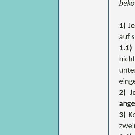
bek
1)
Je
auf 
1.1)
nich
unt
eing
2)
Je
ang
3)
Ke
zwei