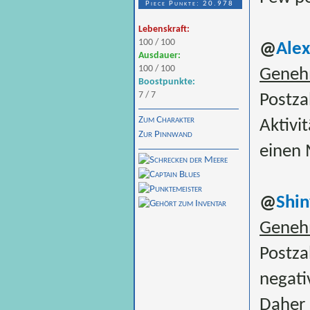
Piece Punkte: 20.978
Lebenskraft:
100 / 100
@
Alex
Ausdauer:
100 / 100
Genehm
Boostpunkte:
7 / 7
Postza
Zum Charakter
Aktivi
Zur Pinnwand
einen 
@
Shin
Genehm
Postza
negati
Daher 