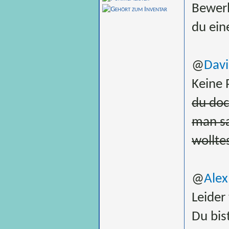
Bewerb
du ein
@
Davi
Keine 
du doc
man sa
wolltes
@
Alex
Leider
Du bis