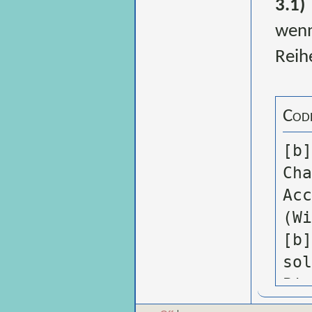
3.1)
wenn
Reihe
Cod
[b
Ch
Ac
(W
[b
so
Pi
le