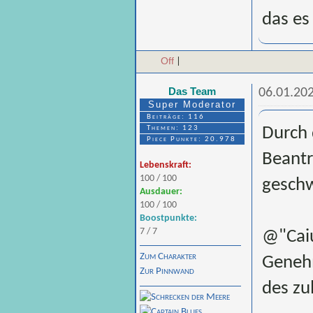
das es
Off
|
Das Team
06.01.202
Super Moderator
Beiträge: 116
Themen: 123
Durch 
Piece Punkte: 20.978
Beantr
Lebenskraft:
100 / 100
gesch
Ausdauer:
100 / 100
Boostpunkte:
7 / 7
@"Caiu
Zum Charakter
Genehm
Zur Pinnwand
des zu