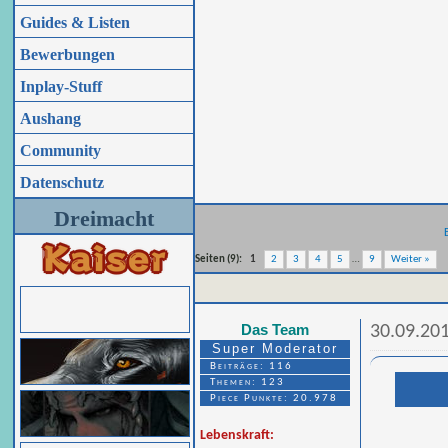
Guides & Listen
Bewerbungen
Inplay-Stuff
Aushang
Community
Datenschutz
Dreimacht
Seiten (9):
1
2
3
4
5
…
9
Weiter »
Das Team
30.09.20
Super Moderator
Beiträge: 116
Themen: 123
Piece Punkte: 20.978
Lebenskraft: