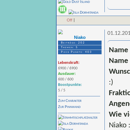
Off
|
01.12.201
Niako
Beiträge: 202
Themen: 5
Name 
Piece Punkte: 403
Name 
Lebenskraft:
6900 / 6900
Wunsc
Ausdauer:
600 / 600
:)
Boostpunkte:
5 / 5
Frakti
Zum Charakter
Angen
Zur Pinnwand
Wie vi
Niako 