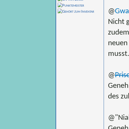
@
Gwa
Nicht 
zudem 
neuen 
musst
@
Prisc
Genehm
des zu
@"Nia
Genehm