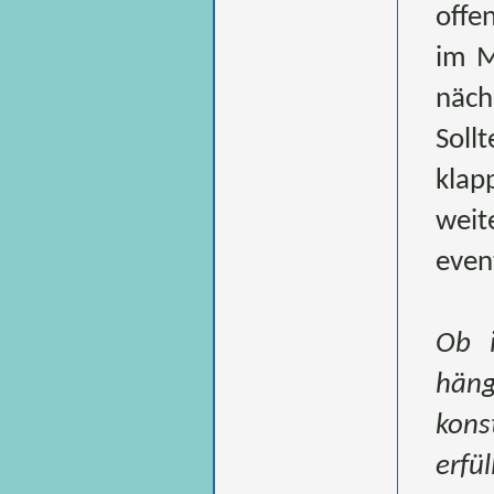
offe
im M
näch
Soll
klap
weit
even
Ob i
hän
kons
erf