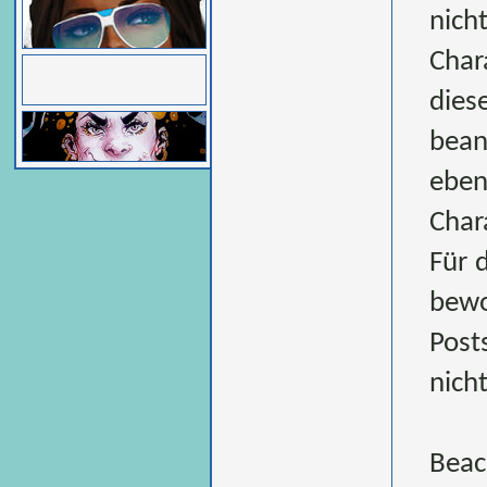
nich
Char
dies
bean
eben
Chara
Für 
bewo
Post
nicht
Beac