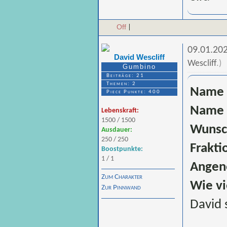
Off
|
09.01.20
David Wescliff
Wescliff
.
)
Gumbino
Beiträge: 21
Themen: 2
Name 
Piece Punkte: 400
Name 
Lebenskraft:
1500 / 1500
Wunsc
Ausdauer:
250 / 250
Frakti
Boostpunkte:
1 / 1
Angen
Zum Charakter
Wie vi
Zur Pinnwand
David 