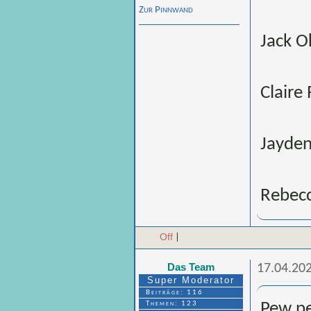
Zur Pinnwand
Jack O
Claire
Jayden
Rebecc
Off
|
Das Team
17.04.202
Super Moderator
Beiträge: 116
Themen: 123
Pew p