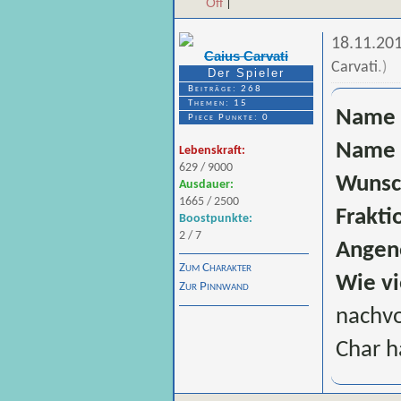
Off
|
le
18.11.20
wu
Caius Carvati
Carvati
.
)
Der Spieler
Be
Beiträge: 268
ge
Themen: 15
Name 
Piece Punkte: 0
er
Name 
Lebenskraft:
Th
629 / 9000
Wunsc
Ausdauer:
Ch
1665 / 2500
Frakti
Boostpunkte:
2 / 7
Angen
Zum Charakter
Wie vi
Zur Pinnwand
nachvo
Char h