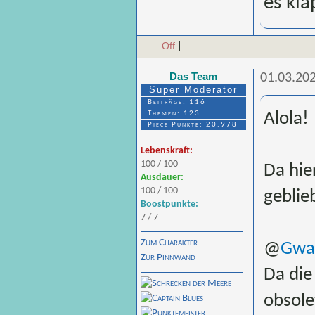
es kla
Off
|
Das Team
01.03.202
Super Moderator
Beiträge: 116
Themen: 123
Alola!
Piece Punkte: 20.978
Lebenskraft:
100 / 100
Da hie
Ausdauer:
100 / 100
geblie
Boostpunkte:
7 / 7
Zum Charakter
@
Gwa
Zur Pinnwand
Da die
obsole