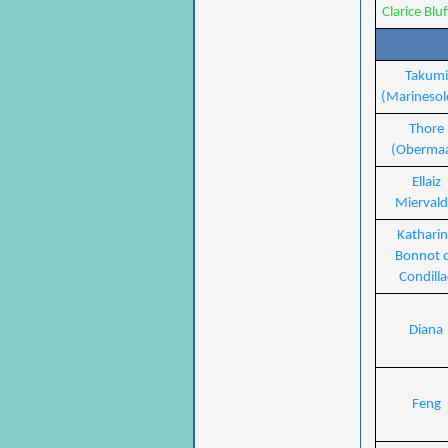
Clarice Blu
Takumi
(Marinesol
Thore
(Obermaa
Ellaiz
Miervald
Kathari
Bonnot 
Condilla
Diana
Feng