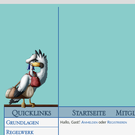
Quicklinks
Startseite
Mitgl
Grundlagen
Hallo, Gast!
Anmelden
oder
Registrieren
Regelwerk