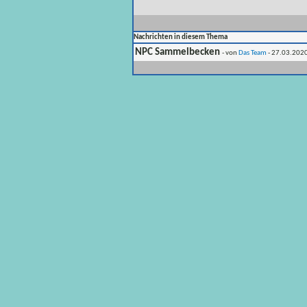
Nachrichten in diesem Thema
NPC Sammelbecken
- von
Das Team
- 27.03.2020