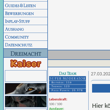
Guides & Listen
Bewerbungen
Inplay-Stuff
Aushang
Community
Datenschutz
Dreimacht
Das Team
27.03.20
Super Moderator
Beiträge: 116
Themen: 123
Piece Punkte: 20.978
Lebenskraft:
100 / 100
Hier k
Ausdauer: