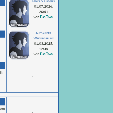
News & Updates
01.07.2026,
20:51
von
Das Team
Aufbau der 
Weltregierung
01.03.2025,
12:45
von
Das Team
lt
-
n
nem
-