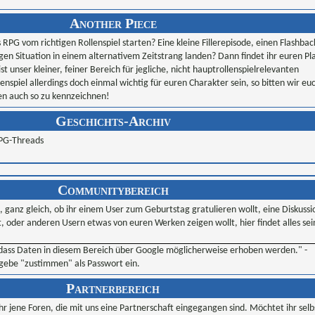
Another Piece
 RPG vom richtigen Rollenspiel starten? Eine kleine Fillerepisode, einen Flashbac
gen Situation in einem alternativem Zeitstrang landen? Dann findet ihr euren Pl
st unser kleiner, feiner Bereich für jegliche, nicht hauptrollenspielrelevanten
lenspiel allerdings doch einmal wichtig für euren Charakter sein, so bitten wir eu
sen auch so zu kennzeichnen!
Geschichts-Archiv
 RPG-Threads
Communitybereich
h, ganz gleich, ob ihr einem User zum Geburtstag gratulieren wollt, eine Diskussi
, oder anderen Usern etwas von euren Werken zeigen wollt, hier findet alles se
 dass Daten in diesem Bereich über Google möglicherweise erhoben werden." -
ebe "zustimmen" als Passwort ein.
Partnerbereich
hr jene Foren, die mit uns eine Partnerschaft eingegangen sind. Möchtet ihr selb