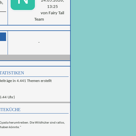
24.05.2026,
h,
13:25
von Fairy Tail
Team
-
tatistiken
eiträge in 4.441 Themen erstellt
5:44 Uhr)
teküche
 Gyasta herumtreiben. Die Wildhüter sind ratlos,
n haben könnte."