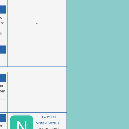
k,
atz
-
ch
-
on
inen
-
Fairy Tail 
Systemumstellu...
st