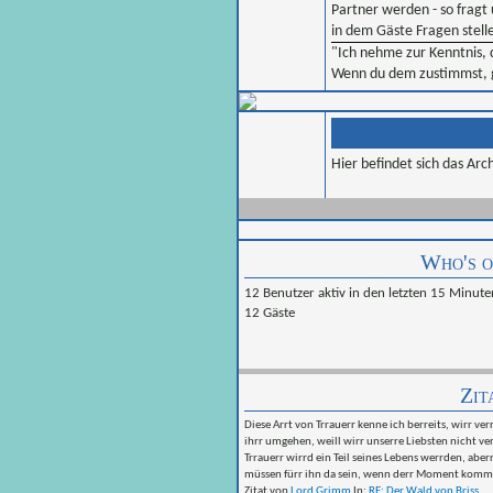
Partner werden - so fragt 
in dem Gäste Fragen stelle
"Ich nehme zur Kenntnis,
Wenn du dem zustimmst, g
Hier befindet sich das Arc
Who's o
12 Benutzer aktiv in den letzten 15 Minute
12 Gäste
Zit
Diese Arrt von Trrauerr kenne ich berreits, wirr 
ihrr umgehen, weill wirr unserre Liebsten nicht ve
Trrauerr wirrd ein Teil seines Lebens werrden, abe
müssen fürr ihn da sein, wenn derr Moment komm
Zitat von
Lord Grimm
In:
RE: Der Wald von Briss