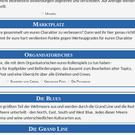
nicht bearbeitete Bewerbungen abgelehnt und verschoben. Auf Anfrage werden
ellt.
⸭ Updates
Marktplatz
e gesammelt um euren Charakter zu verbessern? Dann seid ihr hier genau richti
nnt ihr eure hart verdienten Punkte gegen Werteupgrades für euren Charakter
Organisatorisches
inge, die mit dem Organisatorischen eures Rollenspiels zu tun haben -
e für Kopfgelder und Beförderungen, das Bauamt zum Bearbeiten alter Topics,
Post und eine Übersicht über alle Einheiten und Crews.
⸭ Einheiten und Crews
,
⸭ Grandline Post
,
⸭ Die Pinnwand
Die Blues
n größten Teil der Weltmeere aus und werden durch die Grand Line und die Red
Meere unterteilt - den North, East, South und West Blue. Jedes dieser Meere
lima und seine unterschiedlichen Kulturarten aus.
Die Grand Line