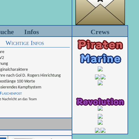
uche
Infos
Crews
Wichtige Infos
hre
 V2
nung
ginalcharaktere
hre nach Gol D. Rogers Hinrichtung
ostlänge 100 Worte
sierendes Kampfsystem
Flaschenpost
e Nachricht an das Team