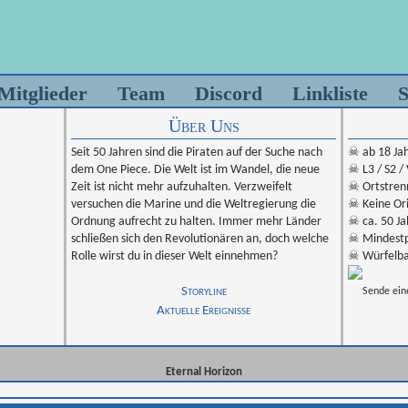
Mitglieder
Team
Discord
Linkliste
S
Über Uns
Seit 50 Jahren sind die Piraten auf der Suche nach
☠ ab 18 Ja
dem One Piece. Die Welt ist im Wandel, die neue
☠ L3 / S2 /
Zeit ist nicht mehr aufzuhalten. Verzweifelt
☠ Ortstren
versuchen die Marine und die Weltregierung die
☠ Keine Ori
Ordnung aufrecht zu halten. Immer mehr Länder
☠ ca. 50 Ja
schließen sich den Revolutionären an, doch welche
☠ Mindestp
Rolle wirst du in dieser Welt einnehmen?
☠ Würfelba
Storyline
Sende ein
Aktuelle Ereignisse
Eternal Horizon