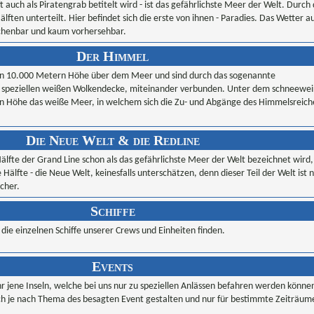
t auch als Piratengrab betitelt wird - ist das gefährlichste Meer der Welt. Durch 
älften unterteilt. Hier befindet sich die erste von ihnen - Paradies. Das Wetter a
echenbar und kaum vorhersehbar.
Der Himmel
 in 10.000 Metern Höhe über dem Meer und sind durch das sogenannte
 speziellen weißen Wolkendecke, miteinander verbunden. Unter dem schneewe
rn Höhe das weiße Meer, in welchem sich die Zu- und Abgänge des Himmelsreich
Die Neue Welt & die Redline
Hälfte der Grand Line schon als das gefährlichste Meer der Welt bezeichnet wird,
 Hälfte - die Neue Welt, keinesfalls unterschätzen, denn dieser Teil der Welt ist 
cher.
Schiffe
 die einzelnen Schiffe unserer Crews und Einheiten finden.
Events
hr jene Inseln, welche bei uns nur zu speziellen Anlässen befahren werden können
ich je nach Thema des besagten Event gestalten und nur für bestimmte Zeiträum