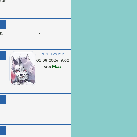
 sie
g,
-
NPC-Gesuche
01.08.2026, 9:02
von
Maya
-