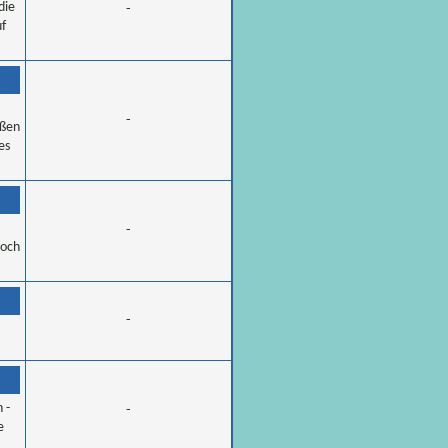
die
-
uf
-
ißen
es
-
noch
-
 -
-
e