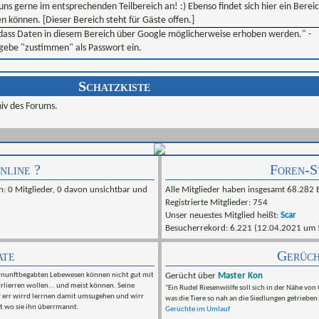
uns gerne im entsprechenden Teilbereich an! :) Ebenso findet sich hier ein Bereic
n können. [Dieser Bereich steht für Gäste offen.]
 dass Daten in diesem Bereich über Google möglicherweise erhoben werden." -
ebe "zustimmen" als Passwort ein.
Schatzkiste
hiv des Forums.
nline ?
Foren-S
n: 0 Mitglieder, 0 davon unsichtbar und
Alle Mitglieder haben insgesamt 68.282 B
Registrierte Mitglieder: 754
Unser neuestes Mitglied heißt:
Scar
Besucherrekord: 6.221 (12.04.2021 um 
ate
Gerüch
verrnunftbegabten Lebewesen können nicht gut mit
Gerücht über
Master Kon
rrlierren wollen... und meist können. Seine
"Ein Rudel Riesenwölfe soll sich in der Nähe von
rr err wirrd lerrnen damit umsugehen und wirr
was die Tiere so nah an die Siedlungen getriebe
t wo sie ihn überrmannt.
Gerüchte im Umlauf